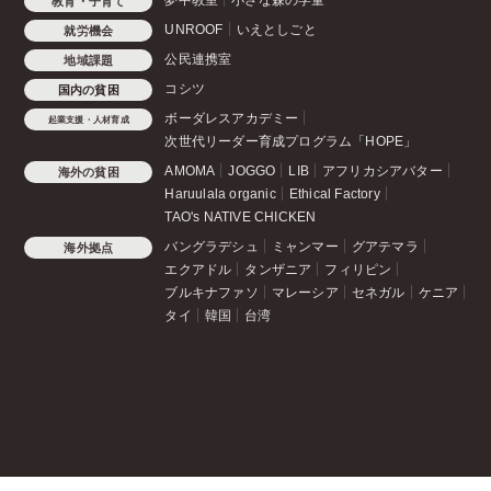
教育・子育て
UNROOF
いえとしごと
就労機会
公民連携室
地域課題
コシツ
国内の貧困
ボーダレスアカデミー
起業支援・人材育成
次世代リーダー育成プログラム「HOPE」
AMOMA
JOGGO
LIB
アフリカシアバター
海外の貧困
Haruulala organic
Ethical Factory
TAO's NATIVE CHICKEN
バングラデシュ
ミャンマー
グアテマラ
海外拠点
エクアドル
タンザニア
フィリピン
ブルキナファソ
マレーシア
セネガル
ケニア
タイ
韓国
台湾