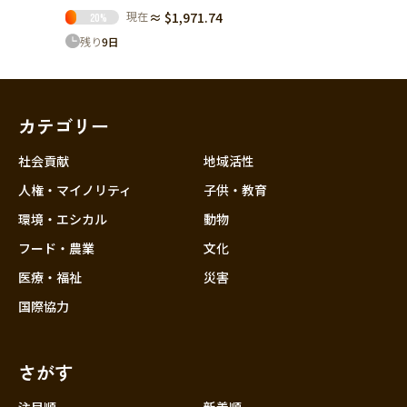
現在
≈ $1,971.74
20
%
残り
9
日
カテゴリー
社会貢献
地域活性
人権・マイノリティ
子供・教育
環境・エシカル
動物
フード・農業
文化
医療・福祉
災害
国際協力
さがす