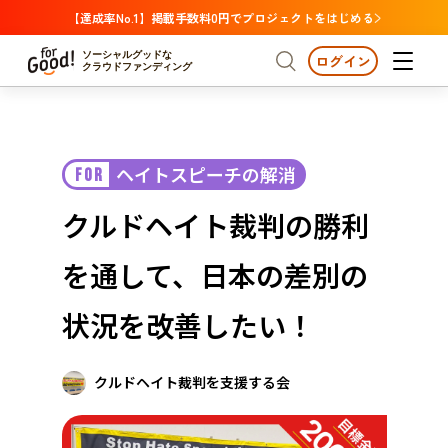
【達成率No.1】掲載手数料0円でプロジェクトをはじめる
ソーシャルグッドな
ログイン
クラウドファンディング
プロジェクトからさがす
ヘイトスピーチの解消
FOR
注目
新着
支援金額が多い
プロジェクトからさがす
注目
新着
支援金額
支援人数が多い
終了日が近い
クルドヘイト裁判の勝利
カテゴリーからさがす
国際協力
医療・福祉
カテゴリーからさがす
人権・マイノリティ
を通して、日本の差別の
国際協力
医療・福祉
子ども・教育
動物
地域活性
フード・農業
文化
北海道・東北
地域からさがす
北海
状況を改善したい！
環境・エシカル
人権・マイノリティ
関東
茨城
災害
社会貢献
クルドヘイト裁判を支援する会
中部
地域からさがす
新潟
北海道・東北
近畿
三重
北海道
青森
岩手
宮城
秋田
山形
福島