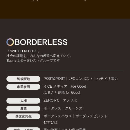
『SWITCH to HOPE』
社会の課題を、みんなの希望へ変えていく。
私たちはボーダレス・グループです
POST&POST
LFCコンポスト
ハチドリ電力
気候変動
RICE メディア
For Good
市民参画
ふるさと納税 for Good
ZERO PC
アノサポ
人権
ボーダレス・グリーンズ
農業
ボーダレスハウス
ボーダレスビジット
多文化共生
むすびば
夢中教室
小さな森の学童