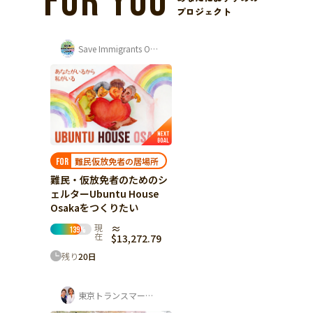
FOR YOU
プロジェクト
Save Immigrants Osaka
難民仮放免者の居場所
FOR
難民・仮放免者のためのシ
ェルターUbuntu House
Osakaをつくりたい
現
≈
139
%
在
$13,272.79
残り
20
日
東京トランスマーチ実行委員会