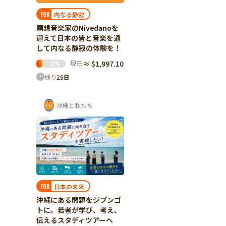
内なる静寂
FOR
瞑想音楽家のNivedanoを
迎えて日本の皆と音楽を通
して内なる静寂の体験を！
現在
≈ $1,997.10
21
%
残り
25
日
沖縄と私たち
日本の未来
FOR
沖縄にある問題をジブンゴ
トに。若者が学び、考え、
伝えるスタディツアーへ