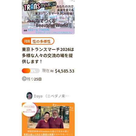
性の多様性
FOR
東京トランスマーチ2026は
多様な人々の交流の場を提
供します！
現在
≈ $4,585.53
48
%
残り
25
日
Daya （ニベダノ来日実行委員会 発起人）