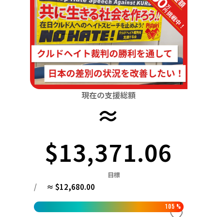
関東
中国
鳥取
茨城
栃木
群馬
埼玉
千葉
東京
神奈川
四国
徳島
中部
新潟
富山
石川
福井
山梨
長野
岐阜
九州・沖縄
福岡
近畿
三重
滋賀
京都
大阪
兵庫
奈良
和歌山
中国
現在の支援総額
鳥取
島根
岡山
広島
山口
≈
四国
徳島
香川
愛媛
高知
$13,371.06
九州・沖縄
福岡
佐賀
長崎
熊本
大分
宮崎
鹿児島
目標
/
≈ $12,680.00
105
%