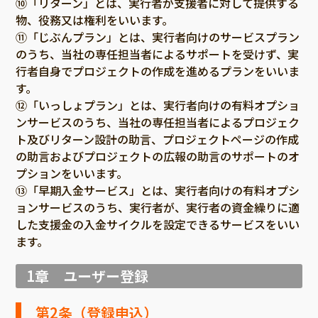
近畿
⑩「リターン」とは、実行者が支援者に対して提供する
三重
物、役務又は権利をいいます。
滋賀
⑪「じぶんプラン」とは、実行者向けのサービスプラン
京都
のうち、当社の専任担当者によるサポートを受けず、実
行者自身でプロジェクトの作成を進めるプランをいいま
大阪
す。
兵庫
⑫「いっしょプラン」とは、実行者向けの有料オプショ
ンサービスのうち、当社の専任担当者によるプロジェク
奈良
ト及びリターン設計の助言、プロジェクトページの作成
和歌山
の助言およびプロジェクトの広報の助言のサポートのオ
中国
プションをいいます。
鳥取
⑬「早期入金サービス」とは、実行者向けの有料オプシ
島根
ョンサービスのうち、実行者が、実行者の資金繰りに適
岡山
した支援金の入金サイクルを設定できるサービスをいい
ます。
広島
山口
1章 ユーザー登録
四国
徳島
第2条（登録申込）