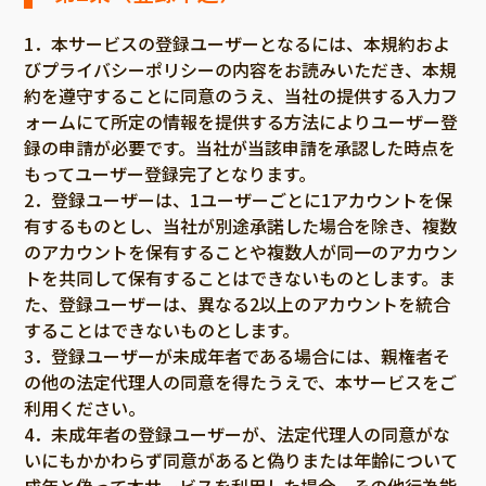
香川
愛媛
1．本サービスの登録ユーザーとなるには、本規約およ
びプライバシーポリシーの内容をお読みいただき、本規
高知
約を遵守することに同意のうえ、当社の提供する入力フ
九州・沖縄
ォームにて所定の情報を提供する方法によりユーザー登
福岡
録の申請が必要です。当社が当該申請を承認した時点を
佐賀
もってユーザー登録完了となります。
長崎
2．登録ユーザーは、1ユーザーごとに1アカウントを保
有するものとし、当社が別途承諾した場合を除き、複数
熊本
のアカウントを保有することや複数人が同一のアカウン
大分
トを共同して保有することはできないものとします。ま
宮崎
た、登録ユーザーは、異なる2以上のアカウントを統合
することはできないものとします。
鹿児島
3．登録ユーザーが未成年者である場合には、親権者そ
沖縄
の他の法定代理人の同意を得たうえで、本サービスをご
利用ください。
4．未成年者の登録ユーザーが、法定代理人の同意がな
いにもかかわらず同意があると偽りまたは年齢について