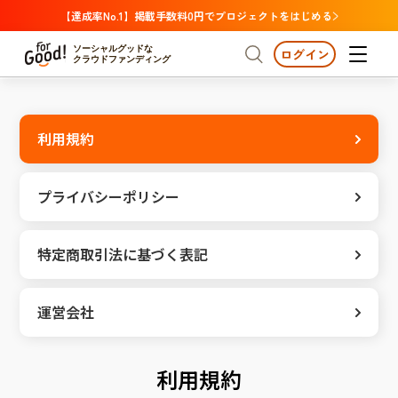
【達成率No.1】掲載手数料0円でプロジェクトをはじめる
ソーシャルグッドな
ログイン
クラウドファンディング
プロジェクトからさがす
利用規約
注目
新着
支援金額が多い
プロジェクトからさがす
注目
新着
支援人数が多い
終了日が近い
支援金額が多い
プライバシーポリシー
カテゴリーからさがす
支援人数が多い
国際協力
医療・福祉
子ども・教育
終了日が近い
特定商取引法に基づく表記
動物
地域活性
フード・農業
文化
カテゴリーからさがす
国際協力
環境・エシカル
人権・マイノリティ
医療・福祉
運営会社
災害
社会貢献
子ども・教育
動物
地域からさがす
地域活性
北海道・東北
利用規約
フード・農業
文化
北海道
青森
岩手
宮城
秋田