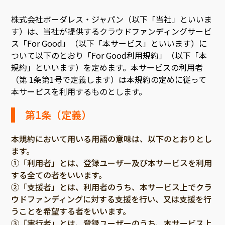
環境・エシカル
山形
福島
株式会社ボーダレス・ジャパン（以下「当社」といいま
人権・マイノリティ
関東
す）は、当社が提供するクラウドファンディングサービ
災害
社会貢献
茨城
栃木
群馬
埼玉
千葉
ス「For Good」（以下「本サービス」といいます）に
ついて以下のとおり「For Good利用規約」（以下「本
北海道・東北
東京
神奈川
地域からさがす
北海道
規約」といいます）を定めます。本サービスの利用者
中部
青森
（第 1条第1号で定義します）は本規約の定めに従って
新潟
富山
石川
福井
山梨
本サービスを利用するものとします。
岩手
長野
岐阜
静岡
愛知
宮城
第1条（定義）
近畿
秋田
三重
滋賀
京都
大阪
兵庫
本規約において用いる用語の意味は、以下のとおりとし
山形
奈良
和歌山
ます。
中国
福島
①「利用者」とは、登録ユーザー及び本サービスを利用
鳥取
島根
岡山
広島
山口
する全ての者をいいます。
関東
茨城
②「支援者」とは、利用者のうち、本サービス上でクラ
四国
栃木
ウドファンディングに対する支援を行い、又は支援を行
徳島
香川
愛媛
高知
うことを希望する者をいいます。
九州・沖縄
群馬
③「実行者」とは、登録ユーザーのうち、本サービス上