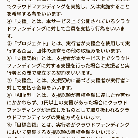
福岡
佐賀
長崎
熊本
大分
埼玉
でクラウドファンディングを実施し、又は実施すること
宮崎
鹿児島
沖縄
を希望する者をいいます。
千葉
④「支援」とは、本サービス上で公開されているクラウ
東京
ドファンディングに対して金員を支払う行為をいいま
神奈川
す。
⑤「プロジェクト」とは、実行者が支援金を使用して実
中部
新潟
行する企画、団体の運営その他の取組みをいいます。
富山
⑥「支援契約」とは、支援者が本サービス上でクラウド
ファンディングに対する支援を行った場合に支援者と実
石川
行者との間で成立する契約をいいます。
福井
⑦「支援金」とは、支援契約に基づき支援者が実行者に
対して支払う金員をいいます。
山梨
⑧「AllIn型」とは、支援総額が目標金額に達したか否か
長野
にかかわらず、1円以上の支援があった場合にクラウド
岐阜
ファンディングが達成したものとして取り扱われるクラ
ウドファンディングの実施方式をいいます。
静岡
⑨「目標金額」とは、実行者がクラウドファンディング
愛知
において募集する支援総額の目標金額をいいます。