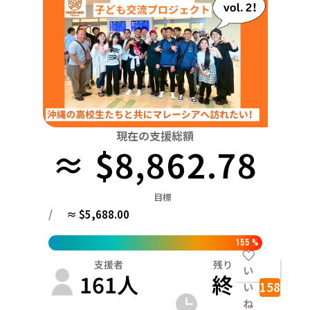
関東
中国
鳥取
茨城
栃木
群馬
埼玉
千葉
東京
神奈川
四国
徳島
中部
新潟
富山
石川
福井
山梨
長野
岐阜
九州・沖縄
福岡
近畿
三重
滋賀
京都
大阪
兵庫
奈良
和歌山
中国
現在の支援総額
鳥取
島根
岡山
広島
山口
≈ $8,862.78
四国
徳島
香川
愛媛
高知
目標
九州・沖縄
/
≈ $5,688.00
福岡
佐賀
長崎
熊本
大分
宮崎
鹿児島
155
%
支援者
残り
い
161
人
終
158
い
ね