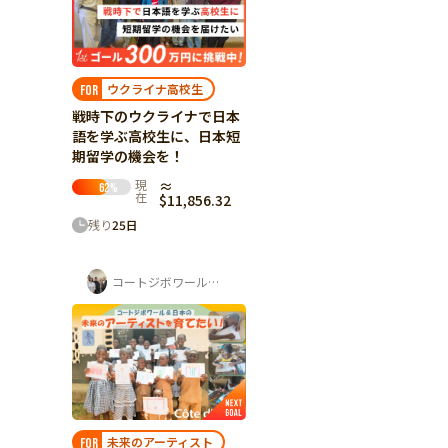
ウクライナ高校生
FOR
戦時下のウクライナで日本
語を学ぶ高校生に、日本短
期留学の機会を！
現
≈
62
%
在
$11,856.32
残り
25
日
コートジボワール・日本 子どもアートフェ...
未来のアーティスト
FOR