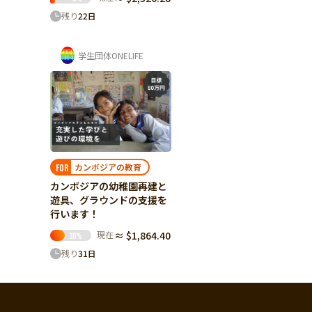
残り
22
日
学生団体ONELIFE
カンボジアの教育
FOR
カンボジアの幼稚園再建と
遊具、グラウンドの支援を
行います！
現在
≈ $1,864.40
36
%
残り
31
日