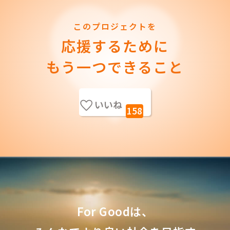
このプロジェクトを
応援するために
もう一つできること
いいね
158
For Goodは、