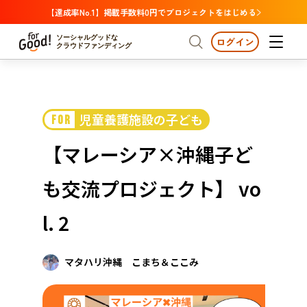
【達成率No.1】掲載手数料0円でプロジェクトをはじめる
ソーシャルグッドな
ログイン
クラウドファンディング
プロジェクトからさがす
児童養護施設の子ども
FOR
注目
新着
支援金額が多い
プロジェクトからさがす
注目
新着
支援金額
支援人数が多い
終了日が近い
【マレーシア×沖縄子ど
カテゴリーからさがす
国際協力
医療・福祉
カテゴリーからさがす
人権・マイノリティ
も交流プロジェクト】 vo
国際協力
医療・福祉
子ども・教育
動物
地域活性
フード・農業
文化
北海道・東北
地域からさがす
北海
l. 2
環境・エシカル
人権・マイノリティ
関東
茨城
災害
社会貢献
マタハリ沖縄 こまち＆ここみ
中部
地域からさがす
新潟
北海道・東北
近畿
三重
北海道
青森
岩手
宮城
秋田
山形
福島