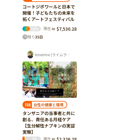
コートジボワールと日本で
開催！子どもたちの未来を
拓くアートフェスティバル
現在
≈ $7,530.28
132
%
残り
35
日
limerime (ライムライム) 須藤 紫音
女性の健康と環境
FOR
タンザニアの当事者と共に
創る、責任ある月経ケア
【生分解性ナプキンの実証
実験】
現在
≈ $2,326.28
9
%