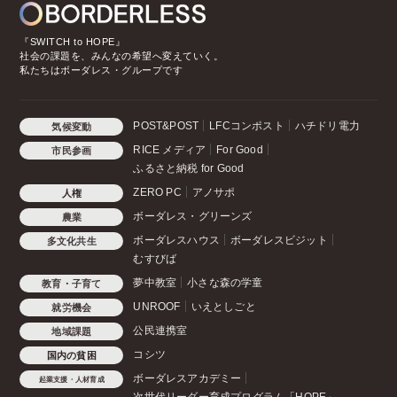
『SWITCH to HOPE』
社会の課題を、みんなの希望へ変えていく。
私たちはボーダレス・グループです
POST&POST
LFCコンポスト
ハチドリ電力
気候変動
RICE メディア
For Good
市民参画
ふるさと納税 for Good
ZERO PC
アノサポ
人権
ボーダレス・グリーンズ
農業
ボーダレスハウス
ボーダレスビジット
多文化共生
むすびば
夢中教室
小さな森の学童
教育・子育て
UNROOF
いえとしごと
就労機会
公民連携室
地域課題
コシツ
国内の貧困
ボーダレスアカデミー
起業支援・人材育成
次世代リーダー育成プログラム「HOPE」