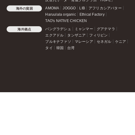
AMOMA
JOGGO
LIB
アフリカシアバター
海外の貧困
Haruulala organic
Ethical Factory
TAO's NATIVE CHICKEN
バングラデシュ
ミャンマー
グアテマラ
海外拠点
エクアドル
タンザニア
フィリピン
ブルキナファソ
マレーシア
セネガル
ケニア
タイ
韓国
台湾