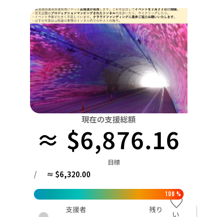
関東
中国
鳥取
茨城
栃木
群馬
埼玉
千葉
東京
神奈川
四国
徳島
中部
新潟
富山
石川
福井
山梨
長野
岐阜
九州・沖縄
福岡
近畿
三重
滋賀
京都
大阪
兵庫
奈良
和歌山
中国
鳥取
島根
岡山
広島
山口
四国
現在の支援総額
≈ $6,876.16
徳島
香川
愛媛
高知
九州・沖縄
福岡
佐賀
長崎
熊本
大分
宮崎
鹿児島
目標
/
≈ $6,320.00
108
%
支援者
残り
い