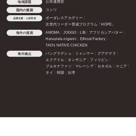
公民連携室
地域課題
コシツ
国内の貧困
ボーダレスアカデミー
起業支援・人材育成
次世代リーダー育成プログラム「HOPE」
AMOMA
JOGGO
LIB
アフリカシアバター
海外の貧困
Haruulala organic
Ethical Factory
TAO's NATIVE CHICKEN
バングラデシュ
ミャンマー
グアテマラ
海外拠点
エクアドル
タンザニア
フィリピン
ブルキナファソ
マレーシア
セネガル
ケニア
タイ
韓国
台湾