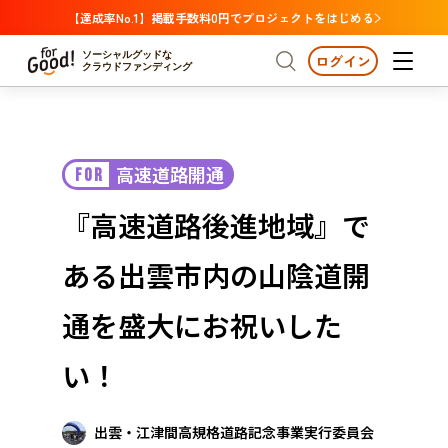
【達成率No.1】掲載手数料0円でプロジェクトをはじめる
ソーシャルグッドな
ログイン
クラウドファンディング
プロジェクトからさがす
高速道路開通
FOR
注目
新着
支援金額が多い
プロジェクトからさがす
注目
新着
支援金額
支援人数が多い
終了日が近い
『高速道路後進地域』で
カテゴリーからさがす
国際協力
医療・福祉
カテゴリーからさがす
人権・マイノリティ
ある出雲市内の山陰道開
国際協力
医療・福祉
子ども・教育
動物
地域活性
フード・農業
文化
北海道・東北
地域からさがす
北海
通を盛大にお祝いした
環境・エシカル
人権・マイノリティ
関東
茨城
災害
い！
社会貢献
中部
地域からさがす
新潟
北海道・東北
近畿
出雲・江津間高規格道路記念事業実行委員会
三重
北海道
青森
岩手
宮城
秋田
山形
福島