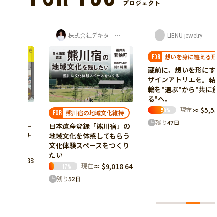
プロジェクト
越のゆグループ（株式会社ユー企画）
株式会社デキタ｜時岡壮太（山座熊川・八百...
LIENU jewelry
化
熊川宿の地域文化維持
想いを身に纏える形に
FOR
FOR
たプー
日本遺産登録「熊川宿」の
蔵前に、想いを形にするデ
サウナ
地域文化を体感してもらう
ザインアトリエを。結婚指
文化体験スペースをつくり
輪を"選ぶ"から"共に創
たい
る"へ。
99.88
現在
≈ $9,018.64
現在
≈ $5,558.44
17
%
58
%
残り
52
日
残り
47
日