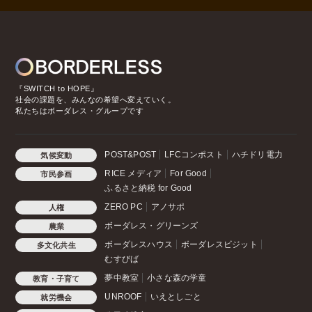
『SWITCH to HOPE』
社会の課題を、みんなの希望へ変えていく。
私たちはボーダレス・グループです
POST&POST
LFCコンポスト
ハチドリ電力
気候変動
RICE メディア
For Good
市民参画
ふるさと納税 for Good
ZERO PC
アノサポ
人権
ボーダレス・グリーンズ
農業
ボーダレスハウス
ボーダレスビジット
多文化共生
むすびば
夢中教室
小さな森の学童
教育・子育て
UNROOF
いえとしごと
就労機会