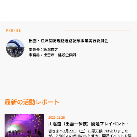
PROFILE
出雲・江津間高規格道路記念事業実行委員会
委員長：飯塚俊之
事務局：出雲市 建設企画課
最新の活動レポート
2025.02.28
山陰道（出雲ー多伎）開通プレイベントを盛大に開催い...
皆さまへ2月22日（土）に悪天候ではありました
が、2,500人の参加のもと盛大に開通イベントを開