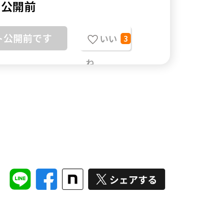
公開前
ト公開前です
いい
3
ね