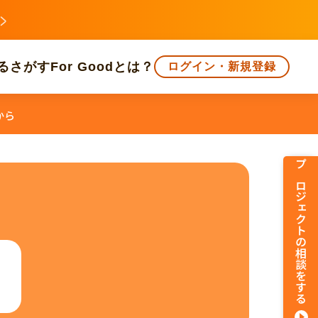
る
さがす
For Goodとは？
ログイン・新規登録
0から
文化
環境・エシカル
人権・マイノリティ
プロジェクトの相談をする
知