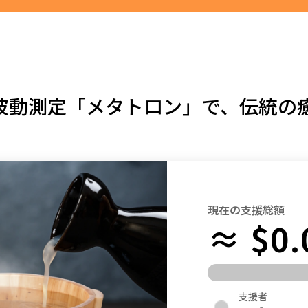
鳥取
島根
岡山
広島
山口
徳島
香川
愛媛
高知
福岡
佐賀
長崎
熊本
大分
宮崎
鹿児島
沖縄
波動測定「メタトロン」で、伝統の
現在の支援総額
≈ $0.
支援者