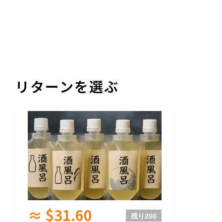
リターンを選ぶ
≈ $31.60
残り
200