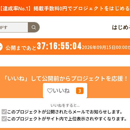
【達成率No.1】掲載手数料0円でプロジェクトをはじめる
はじめ
37
:
16
:
55
:
03
2026年09月15日00:0
公開まであと
支援金額が多い
支援人数が多い
終了日が近い
・福祉
子ども・教育
動物
地域活性
フード・農業
「いいね」して公開前からプロジェクトを応援！
いいね
3
北海道
青森
岩手
宮城
秋田
山形
福島
茨城
栃木
群馬
埼玉
千葉
東京
神奈川
いいねをすると...
このプロジェクトが公開されたらメールでお知らせします。
新潟
富山
石川
福井
山梨
長野
岐阜
静岡
愛
このプロジェクトがサイト内で上位表示されやすくなります。
三重
滋賀
京都
大阪
兵庫
奈良
和歌山