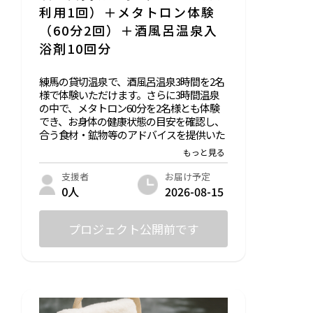
迄）
利用1回）＋メタトロン体験
（60分2回）＋酒風呂温泉入
③酒風呂温泉入浴剤の特徴：美しい自然で
有名な熊本県人吉地方の温泉水でつくられ
浴剤10回分
た伝統工法の焼酎、マイナスイオンを豊富
に含んだ電解電子機能水がバランスよく配
練馬の貸切温泉で、酒風呂温泉3時間を2名
合されています。普段のお風呂が酒風呂温
様で体験いただけます。さらに3時間温泉
泉になり、しっとりポカポカでリラックス
の中で、メタトロン60分を2名様とも体験
できます。アルコールが苦手な方と動物の
でき、お身体の健康状態の目安を確認し、
皆様はお控えください。
合う食材・鉱物等のアドバイスを提供いた
します。酒風呂温泉入浴剤（50mL×10回
分）付き。温泉・美容・健康を一度に楽し
める贅沢なリターンです。
お届け予定
支援者
なお、店舗にお越しに慣れない場合は、遠
2026-08-15
0人
隔メタトロン60分×3回に置き換え可能
で、ご本人様のご氏名を紹介者様としてお
伝えいただければ、ご紹介者様もご利用い
プロジェクト公開前です
ただけます。
＊＊＊補足＊＊＊
①温泉とメタトロンを店内でご利用なさる
場合、移動の交通費は自己負担となりま
す。遠方の方は、交通費のご負担を踏まえ