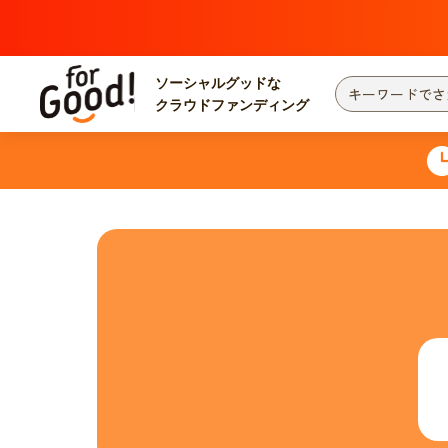
ソーシャルグッドな
クラウドファンディング
プロジェクトからさがす
注目
新着
カテゴリーからさがす
国際協力
医療
災害
社会貢献
北海道・東北
地域からさがす
関東
中部
近畿