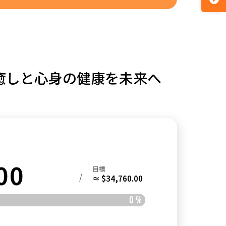
癒しと心身の健康を未来へ
00
目標
/
≈ $34,760.00
0
%