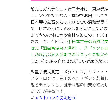
私たちガムナミエス合同会社は、東京都
し、安心で特別な入浴体験をお届けして
日本製の鉱石をたっぷりと使い温熱が長
で、自然の力による癒しを大切にしていま
よる今のお体に合う食材や鉱石のアドバ
きました。今回は、
①日本古来の酒風呂
せた「酒風呂温泉入浴剤」、②「メタト
し酒風呂温泉入浴剤でのリラックス効果
う2本柱を組み合わせた新しい健康体験を
※量子波動測定「メタトロン」とは・・
メタトロンは、専用のヘッドギアを装着
態をチェックし、健康状態の目安を確認し
い設計が特徴です。
⇨
メタトロンの説明動画