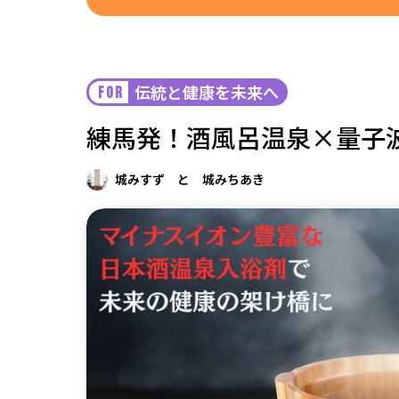
中国
四国
伝統と健康を未来へ
FOR
九州・沖縄
練馬発！酒風呂温泉×量子
城みすず と 城みちあき