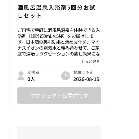
酒風呂温泉入浴剤5回分お試
しセット
ご自宅で手軽に酒風呂温泉を体験できる入
浴剤（1回分50mL×5袋）をお届けしま
す。日本酒の美肌効果と清め文化を、マイ
ナスイオンの電気水と組み合わせて、ご家
庭で湯治リラクゼーションの癒し効果にな
るよう再現しました。お礼メール付き。
入浴剤の特徴：美しい自然で有名な熊本県
お届け予定
支援者
人吉地方の温泉水でつくられた伝統工法の
2026-08-15
0人
焼酎、マイナスイオンを豊富に含んだ電解
電子機能水がバランスよく配合されていま
す。普段のお風呂が酒風呂温泉になり、し
プロジェクト公開前です
っとりポカポカでリラックスできます。お
肌に対してアルコールが苦手な方と動物の
皆様はご利用をお控えください。