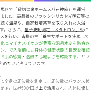
練馬区で「貸切温泉ホームスパ石神癒」を運営
きました。高品質のブラックシリカや光明石等の
く続く温泉や、自家栽培薬草を取り入れた入浴
す。さらに、
量子波動測定「メタトロン」※
に
イスを行い、皆様の生活養生サポートを実現して
文化と
マイナスイオンが豊富な温泉水※
を融合さ
ロン」で入浴前にお身体の健康状態の目安を確認
やお肌の感覚・温熱の心地よさを確認する
、とい
広めたいと考えています。
・
して全身の周波数を測定し、周波数のバランス状
ます。世界50か国以上で活用され、人体に優し