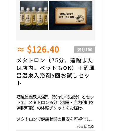
≈ $126.40
残り
100
メタトロン（75分、遠隔また
は店内、ペットもOK）＋酒風
呂温泉入浴剤5回お試しセッ
ト
酒風呂温泉入浴剤（50mL×5回分）とセッ
トで、メタトロン75分（遠隔・店内利用を
選択可能）の体験チケットをお届け。
メタトロンで健康状態の目安を可視化し、
今のお体に合う食品や鉱石のアドバイスを
ご提供。メタトロンの後に酒風呂貸切温泉