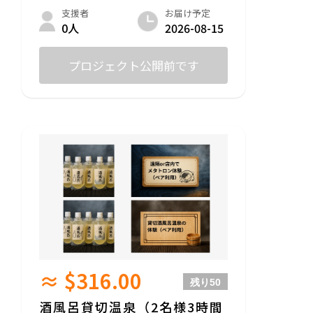
をご堪能いただけます。メタトロンの後に
お届け予定
支援者
マイナスイオンたっぷりしっとりポカポカ
2026-08-15
0人
温まる酒風呂温泉で体表から全身を癒す、
特別な湯治リラクゼーション体験をぜひ。
入浴後に酒風呂温泉入浴剤でのリラックス
プロジェクト公開前です
効果・温熱効果など体感をお返事いただけ
ると幸甚でございます。
＊＊＊補足＊＊＊
①メタトロンを店内でご利用なさる場合、
移動の交通費は自己負担となります。遠方
の方は、交通費のご負担を踏まえて「遠
隔」でのお申し込みを推奨いたします。
遠隔の際にご用意いただくのは、LINEのア
プリで無料通話ができる携帯電話、メタト
ロンの画面を同時進行で見たい方のみパソ
コン等の媒体とネットが使える環境になっ
ていることです。
≈ $316.00
②メタトロンの対象：8才以上の方
残り
50
人間換算で8才以上の
動物（ケージ必須、遠隔で１匹30分×2回
酒風呂貸切温泉（2名様3時間