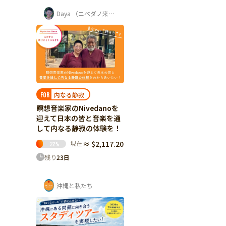
Daya （ニベダノ来日実行委員会 発起人）
内なる静寂
FOR
瞑想音楽家のNivedanoを
迎えて日本の皆と音楽を通
して内なる静寂の体験を！
現在
≈ $2,117.20
22
%
残り
23
日
沖縄と私たち