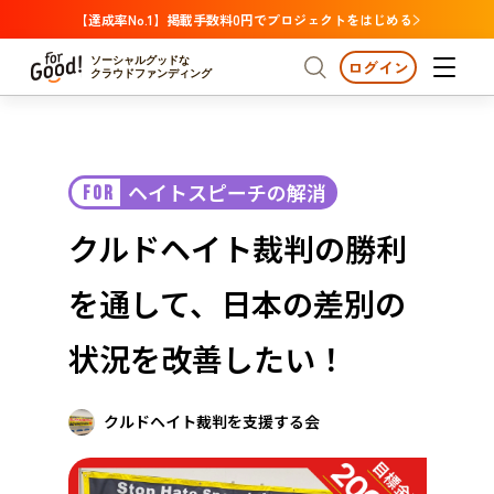
【達成率No.1】掲載手数料0円でプロジェクトをはじめる
ソーシャルグッドな
ログイン
クラウドファンディング
プロジェクトからさがす
ヘイトスピーチの解消
FOR
注目
新着
支援金額が多い
プロジェクトからさがす
注目
新着
支援金額
支援人数が多い
終了日が近い
クルドヘイト裁判の勝利
カテゴリーからさがす
国際協力
医療・福祉
カテゴリーからさがす
人権・マイノリティ
を通して、日本の差別の
国際協力
医療・福祉
子ども・教育
動物
地域活性
フード・農業
文化
北海道・東北
地域からさがす
北海
状況を改善したい！
環境・エシカル
人権・マイノリティ
関東
茨城
災害
社会貢献
クルドヘイト裁判を支援する会
中部
地域からさがす
新潟
北海道・東北
近畿
三重
北海道
青森
岩手
宮城
秋田
山形
福島