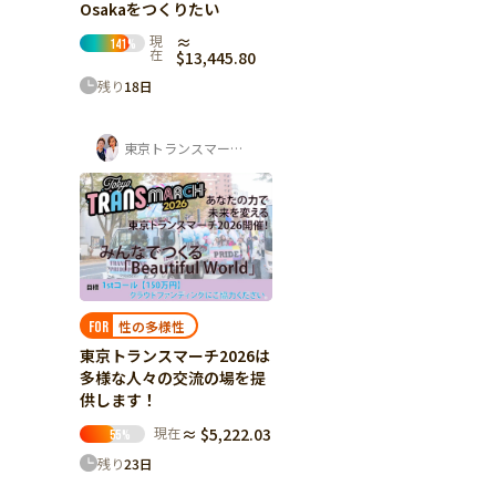
Osakaをつくりたい
現
≈
141
%
在
$13,445.80
残り
18
日
東京トランスマーチ実行委員会
性の多様性
FOR
東京トランスマーチ2026は
多様な人々の交流の場を提
供します！
現在
≈ $5,222.03
55
%
残り
23
日