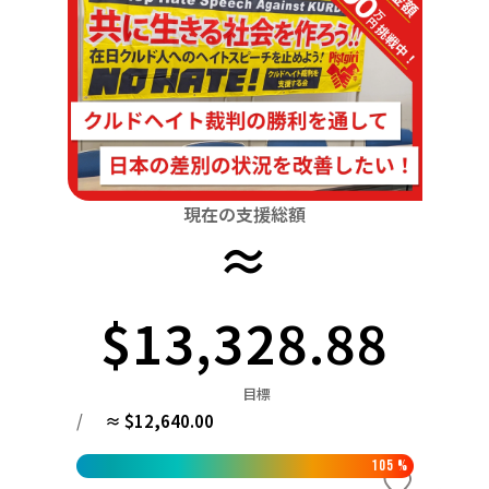
関東
中国
鳥取
茨城
栃木
群馬
埼玉
千葉
東京
神奈川
四国
徳島
中部
新潟
富山
石川
福井
山梨
長野
岐阜
九州・沖縄
福岡
近畿
三重
滋賀
京都
大阪
兵庫
奈良
和歌山
中国
現在の支援総額
鳥取
島根
岡山
広島
山口
≈
四国
徳島
香川
愛媛
高知
$13,328.88
九州・沖縄
福岡
佐賀
長崎
熊本
大分
宮崎
鹿児島
目標
/
≈ $12,640.00
105
%