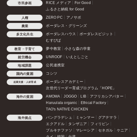
RICE メディア
For Good
市民参画
ふるさと納税 for Good
ZERO PC
アノサポ
人権
ボーダレス・グリーンズ
農業
ボーダレスハウス
ボーダレスビジット
多文化共生
むすびば
夢中教室
小さな森の学童
教育・子育て
UNROOF
いえとしごと
就労機会
公民連携室
地域課題
コシツ
国内の貧困
ボーダレスアカデミー
起業支援・人材育成
次世代リーダー育成プログラム「HOPE」
AMOMA
JOGGO
LIB
アフリカシアバター
海外の貧困
Haruulala organic
Ethical Factory
TAO's NATIVE CHICKEN
バングラデシュ
ミャンマー
グアテマラ
海外拠点
エクアドル
タンザニア
フィリピン
ブルキナファソ
マレーシア
セネガル
ケニア
タイ
韓国
台湾