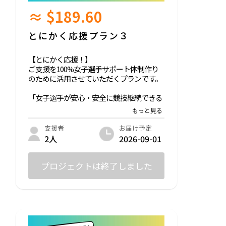
≈ $189.60
とにかく応援プラン３
【とにかく応援！】
ご支援を100%女子選手サポート体制作り
のために活用させていただくプランです。
「女子選手が安心・安全に競技継続できる
サポート体制」の未来に共感していただい
た
ご支援者お一人お一人にお礼のメールをお
お届け予定
支援者
送りさせていただきます。
2026-09-01
2人
※ご支援時には別途システム利用料・決済
手数料が発生します。
プロジェクトは終了しました