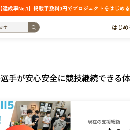
【達成率No.1】掲載手数料0円でプロジェクトをはじめる
はじめ
支援金額が多い
支援人数が多い
終了日が近い
・福祉
子ども・教育
動物
地域活性
フード・農業
で女子選手が安心安全に競技継続できる
北海道
青森
岩手
宮城
秋田
山形
福島
茨城
栃木
群馬
埼玉
千葉
東京
神奈川
新潟
富山
石川
福井
山梨
長野
岐阜
静岡
愛
現在の支援総額
三重
滋賀
京都
大阪
兵庫
奈良
和歌山