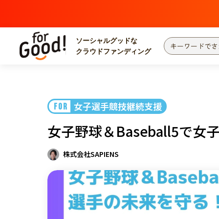
ソーシャルグッドな
クラウドファンディング
プロジェクトからさがす
注目
新着
女子選手競技継続支援
FOR
カテゴリーからさがす
国際協力
医療
女子野球＆Baseball5
災害
社会貢献
北海道・東北
地域からさがす
株式会社SAPIENS
関東
中部
近畿