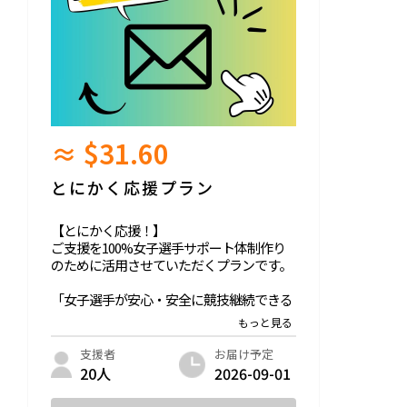
≈ $31.60
とにかく応援プラン
【とにかく応援！】
ご支援を100%女子選手サポート体制作り
のために活用させていただくプランです。
「女子選手が安心・安全に競技継続できる
サポート体制」の未来に共感していただい
た
ご支援者お一人お一人にお礼のメールをお
お届け予定
支援者
送りさせていただきます。
2026-09-01
20人
※ご支援時には別途システム利用料・決済