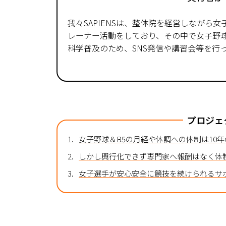
我々SAPIENSは、整体院を経営しながら女子野
レーナー活動をしており、その中で女子野球・
科学普及のため、SNS発信や講習会等を行
プロジェ
1.
女子野球＆B5の月経や体調への体制は10
2.
しかし興行化できず専門家へ報酬はなく体
3.
女子選手が安心安全に競技を続けられるサ