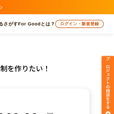
る
さがす
For Goodとは？
ログイン・新規登録
文化
環境・エシカル
人権・マイノリティ
プロジェクトの相談をする
体制を作りたい！
知