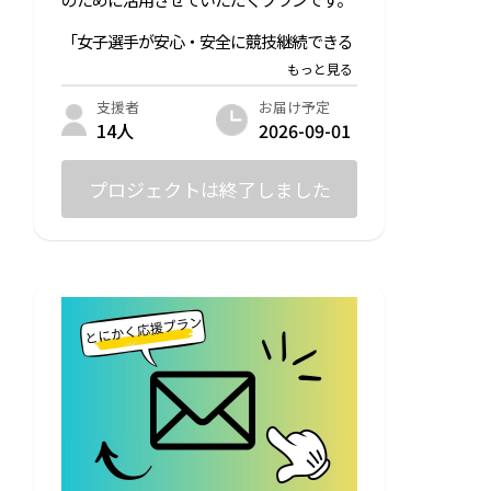
「女子選手が安心・安全に競技継続できる
サポート体制」の未来に共感していただい
た
ご支援者お一人お一人にお礼のメールをお
お届け予定
支援者
送りさせていただきます。
2026-09-01
14人
※ご支援時には別途システム利用料・決済
手数料が発生します。
プロジェクトは終了しました