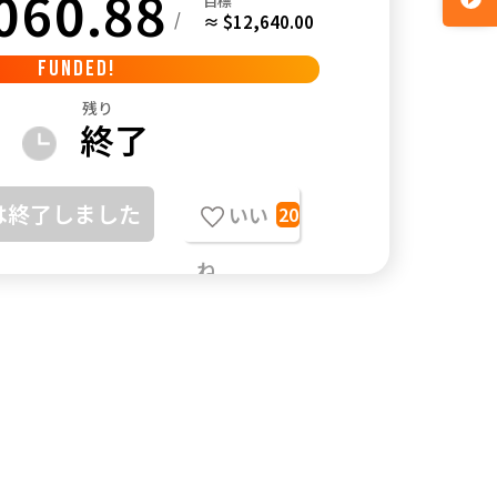
060.88
目標
/
≈ $12,640.00
FUNDED!
残り
終了
は終了しました
いい
20
ね