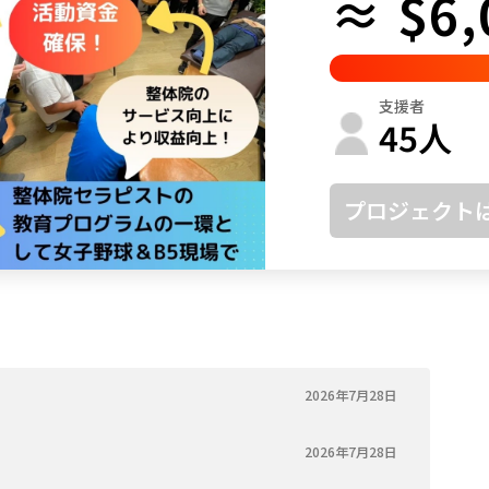
≈ $6,
鳥取
島根
岡山
広島
山口
徳島
香川
愛媛
高知
支援者
福岡
佐賀
長崎
熊本
大分
宮崎
鹿児島
沖縄
45
人
プロジェクト
2026年7月28日
2026年7月28日