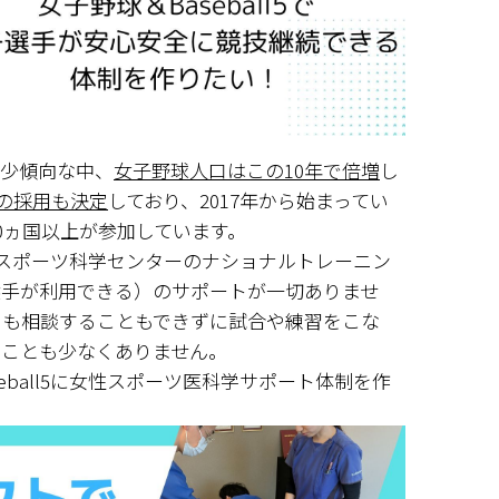
減少傾向な中、
女子野球人口はこの10年で倍増
し
クへの採用も決定
しており、2017年から始まってい
0ヵ国以上が参加しています。
国立スポーツ科学センターのナショナルトレーニン
選手が利用できる）のサポートが一切ありませ
らも相談することもできずに試合や練習をこな
ることも少なくありません。
ball5に女性スポーツ医科学サポート体制を作