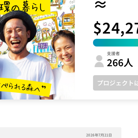
≈
鳥取
島根
岡山
広島
山口
$24,2
徳島
香川
愛媛
高知
福岡
佐賀
長崎
熊本
大分
宮崎
鹿児島
沖縄
支援者
266
人
プロジェクト
2026年7月21日