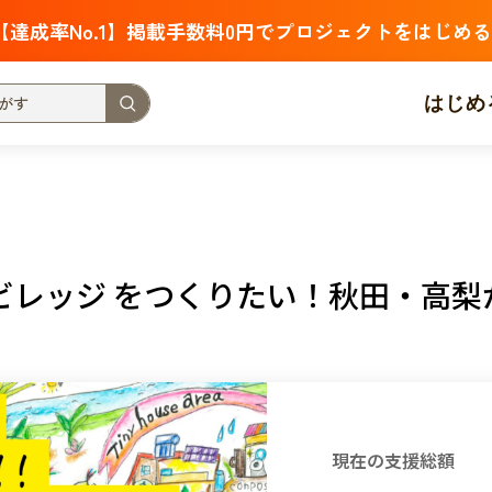
【達成率No.1】掲載手数料0円でプロジェクトをはじめる
はじめ
支援金額が多い
支援人数が多い
終了日が近い
・福祉
子ども・教育
動物
地域活性
フード・農業
ビレッジ をつくりたい！秋田・高梨
北海道
青森
岩手
宮城
秋田
山形
福島
茨城
栃木
群馬
埼玉
千葉
東京
神奈川
新潟
富山
石川
福井
山梨
長野
岐阜
静岡
愛
現在の支援総額
三重
滋賀
京都
大阪
兵庫
奈良
和歌山