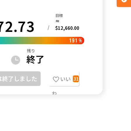
目標
72.73
≈
/
$12,660.00
191
%
残り
終了
は終了しました
いい
31
ね