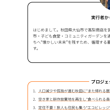
実行者か
はじめまして。秋田県大仙市で髙梨商店を
市・子ども食堂・コミュニティガーデンを
ちへ“懐かしい未来”を残すため、循環する
す。
プロジェ
1.
人口減少や孤独が進む秋田に”また帰れる居
2.
空き家と耕作放棄地を再生し”食べられる森
3.
定住不要！旅人も住民も集う"エコビレッジ