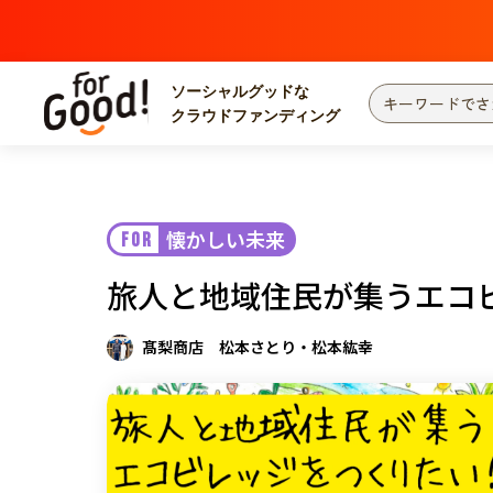
ソーシャルグッドな
クラウドファンディング
プロジェクトからさがす
注目
新着
懐かしい未来
FOR
カテゴリーからさがす
国際協力
医療
旅人と地域住民が集うエコ
災害
社会貢献
北海道・東北
地域からさがす
髙梨商店 松本さとり・松本紘幸
関東
中部
近畿