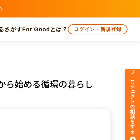
る
さがす
For Goodとは？
ログイン・新規登録
文化
環境・エシカル
人権・マイノリティ
プロジェクトの相談をする
から始める循環の暮らし
知