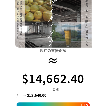
関東
中国
鳥取
茨城
栃木
群馬
埼玉
千葉
東京
神奈川
四国
徳島
中部
新潟
富山
石川
福井
山梨
長野
岐阜
九州・沖縄
福岡
近畿
三重
滋賀
京都
大阪
兵庫
奈良
和歌山
中国
鳥取
島根
岡山
広島
山口
現在の支援総額
≈
四国
徳島
香川
愛媛
高知
九州・沖縄
$14,662.40
福岡
佐賀
長崎
熊本
大分
宮崎
鹿児島
目標
/
≈ $12,640.00
116
%