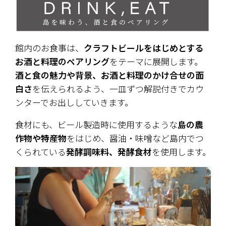
館内のお食事は、
クラフトビールをはじめとする
お酒と料理のペアリング
をテーマに展開します。
酒と食の魅力や背景、お酒と料理のかけ合せの面
白さ
を伝えられるよう、一皿ずつ解説付きでカウ
ンターでお出ししていきます。
食材にも、ビール製造時に使用するような
島の農
作物や特産物
をはじめ、醤油・味噌など島内でつ
くられている
発酵調味料、発酵食材
を使用します。