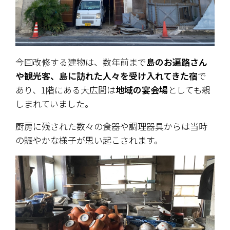
今回改修する建物は、数年前まで
島のお遍路さん
や観光客、島に訪れた人々を受け入れてきた宿
で
あり、1階にある大広間は
地域の宴会場
としても親
しまれていました。
厨房に残された数々の食器や調理器具からは当時
の賑やかな様子が思い起こされます。