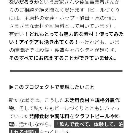
ないだろうか
という農家さんや食品事業者さんか
らのご相談を絶え間なく受けます（ビールづくり
には、主原料の麦芽・ホップ・酵母・水の他に、
さまざまな素材を副原料として用いています）。
有難い！
どれもとっても魅力的な素材！使ってみた
い！アイデアも湧き出てくる！
…けれども、いま
の醸造所では設備・製造キャパシティが足りず、
そのすべてにお応えすることができていません。
▶このプロジェクトで実現したいこと
新たな場では、こうした
未活用食材
や
規格外農作
物
、そして私たちもビールづくりとともにハマっ
ていった
発酵食材や調味料
を
クラフトビールや料
理
に活かしながら、
「飲んで食べて、体験して、泊
まれる場所」
をつくります。