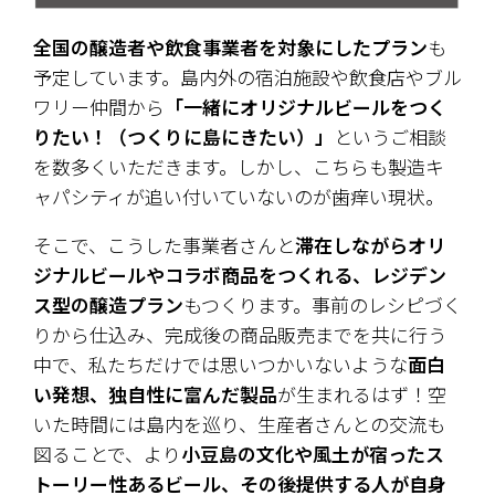
全国の醸造者や飲食事業者を対象にしたプラン
も
予定しています。島内外の宿泊施設や飲食店やブル
ワリー仲間から
「一緒にオリジナルビールをつく
りたい！（つくりに島にきたい）」
というご相談
を数多くいただきます。しかし、こちらも製造キ
ャパシティが追い付いていないのが歯痒い現状。
そこで、こうした事業者さんと
滞在しながらオリ
ジナルビールやコラボ商品をつくれる、レジデン
ス型の醸造プラン
もつくります。事前のレシピづく
りから仕込み、完成後の商品販売までを共に行う
中で、私たちだけでは思いつかいないような
面白
い発想、独自性に富んだ製品
が生まれるはず！空
いた時間には島内を巡り、生産者さんとの交流も
図ることで、より
小豆島の文化や風土が宿ったス
トーリー性あるビール、その後提供する人が自身