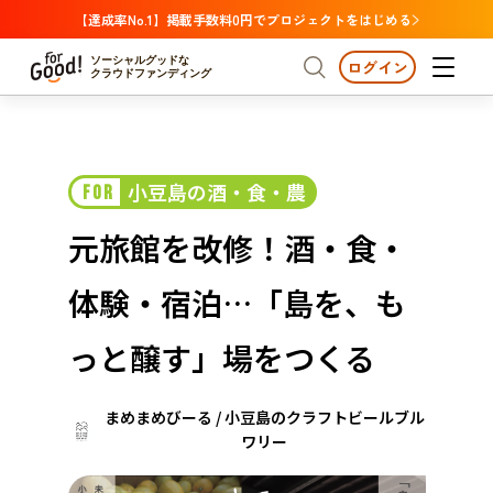
【達成率No.1】掲載手数料0円でプロジェクトをはじめる
ソーシャルグッドな
ログイン
クラウドファンディング
プロジェクトからさがす
小豆島の酒・食・農
FOR
注目
新着
支援金額が多い
プロジェクトからさがす
注目
新着
支援金額
支援人数が多い
終了日が近い
元旅館を改修！酒・食・
カテゴリーからさがす
国際協力
医療・福祉
カテゴリーからさがす
人権・マイノリティ
体験・宿泊…「島を、も
国際協力
医療・福祉
子ども・教育
動物
地域活性
フード・農業
文化
北海道・東北
地域からさがす
北海
っと醸す」場をつくる
環境・エシカル
人権・マイノリティ
関東
茨城
災害
社会貢献
まめまめびーる / 小豆島のクラフトビールブル
中部
地域からさがす
新潟
ワリー
北海道・東北
近畿
三重
北海道
青森
岩手
宮城
秋田
山形
福島