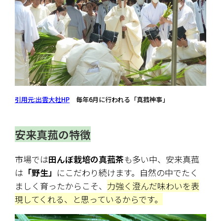
引用元:出雲大社HP
　毎年6月に行われる「真菰神事」　
安来真菰の特徴
市場では
田んぼ栽培の真菰茶
も多い中、安来真菰
は
「野生」
にこだわり続けます。自然の中でたく
ましく育ったからこそ、
力強く澄んだ味わいを表
現してくれる、と思っているからです。