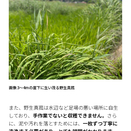
画像:3〜4mの崖下に生い茂る野生真菰
また、野生真菰は水辺など足場の悪い場所に自生
しており、
手作業でないと収穫できません。
さら
に、泥や汚れを落とすためには、
一枚ずつ丁寧に