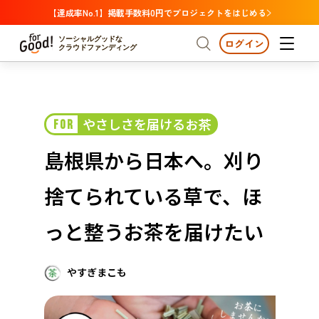
【達成率No.1】掲載手数料0円でプロジェクトをはじめる
ソーシャルグッドな
ログイン
クラウドファンディング
プロジェクトからさがす
やさしさを届けるお茶
FOR
注目
新着
支援金額が多い
プロジェクトからさがす
注目
新着
支援金額
支援人数が多い
終了日が近い
島根県から日本へ。刈り
カテゴリーからさがす
国際協力
医療・福祉
カテゴリーからさがす
人権・マイノリティ
捨てられている草で、ほ
国際協力
医療・福祉
子ども・教育
動物
地域活性
フード・農業
文化
北海道・東北
地域からさがす
北海
っと整うお茶を届けたい
環境・エシカル
人権・マイノリティ
関東
茨城
災害
社会貢献
やすぎまこも
中部
地域からさがす
新潟
北海道・東北
近畿
三重
北海道
青森
岩手
宮城
秋田
山形
福島