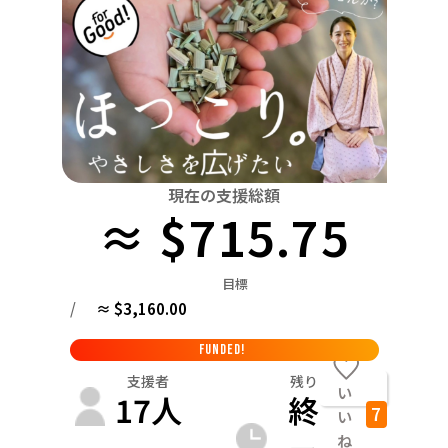
関東
中国
鳥取
茨城
栃木
群馬
埼玉
千葉
東京
神奈川
四国
徳島
中部
新潟
富山
石川
福井
山梨
長野
岐阜
九州・沖縄
福岡
近畿
三重
滋賀
京都
大阪
兵庫
奈良
和歌山
中国
現在の支援総額
鳥取
島根
岡山
広島
山口
≈ $715.75
四国
徳島
香川
愛媛
高知
目標
九州・沖縄
/
≈ $3,160.00
福岡
佐賀
長崎
熊本
大分
宮崎
鹿児島
FUNDED!
支援者
残り
い
17
人
終
7
い
ね