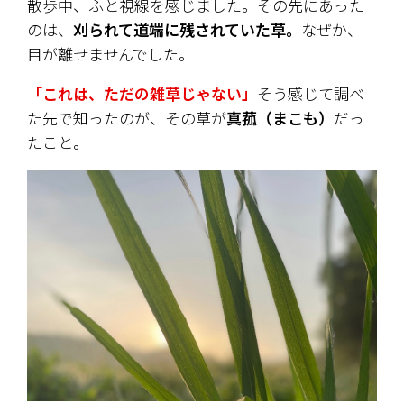
散歩中、ふと視線を感じました。その先にあった
のは、
刈られて道端に残されていた草。
なぜか、
目が離せませんでした。
「これは、ただの雑草じゃない」
そう感じて調べ
た先で知ったのが、その草が
真菰（まこも）
だっ
たこと。