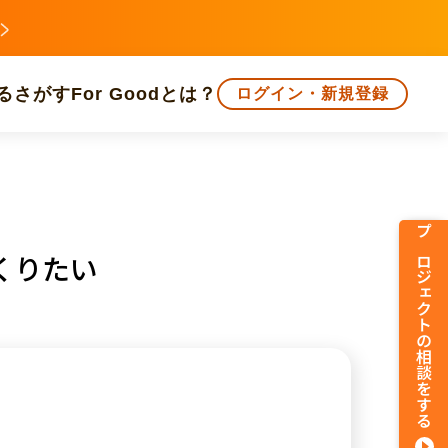
る
さがす
For Goodとは？
ログイン・新規登録
文化
環境・エシカル
人権・マイノリティ
プロジェクトの相談をする
つくりたい
知