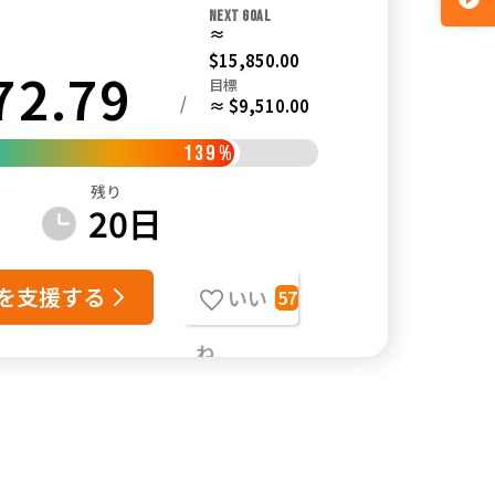
NEXT GOAL
≈
$15,850.00
72.79
目標
/
≈ $9,510.00
139
%
残り
20
日
を支援する
いい
57
ね