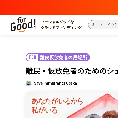
ソーシャルグッドな
クラウドファンディング
プロジェクトからさがす
注目
新着
難民仮放免者の居場所
FOR
カテゴリーからさがす
国際協力
医療
難民・仮放免者のためのシェルタ
災害
社会貢献
北海道・東北
地域からさがす
Save Immigrants Osaka
関東
中部
近畿