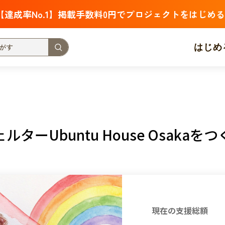
【達成率No.1】掲載手数料0円でプロジェクトをはじめる
はじめ
支援金額が多い
支援人数が多い
終了日が近い
・福祉
子ども・教育
動物
地域活性
フード・農業
ーUbuntu House Osakaを
北海道
青森
岩手
宮城
秋田
山形
福島
茨城
栃木
群馬
埼玉
千葉
東京
神奈川
新潟
富山
石川
福井
山梨
長野
岐阜
静岡
愛
現在の支援総額
三重
滋賀
京都
大阪
兵庫
奈良
和歌山