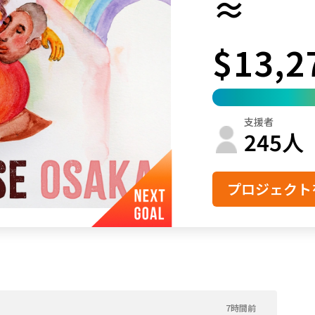
≈
鳥取
島根
岡山
広島
山口
$13,2
徳島
香川
愛媛
高知
福岡
佐賀
長崎
熊本
大分
宮崎
鹿児島
沖縄
支援者
245
人
プロジェクト
7時間前