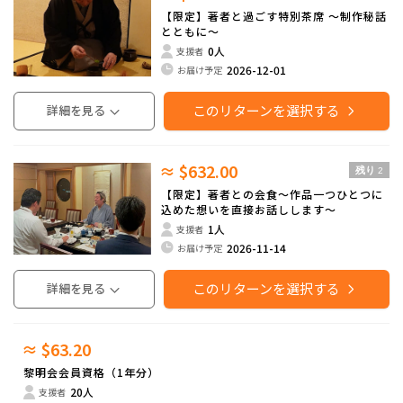
【限定】著者と過ごす特別茶席 ～制作秘話
とともに～
0人
支援者
2026-12-01
お届け予定
このリターンを選択する
詳細を見る
≈ $632.00
残り
2
【限定】著者との会食〜作品一つひとつに
込めた想いを直接お話しします〜
1人
支援者
2026-11-14
お届け予定
このリターンを選択する
詳細を見る
≈ $63.20
黎明会会員資格（1年分）
20人
支援者