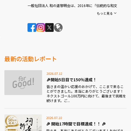
一般社団法人 和の道黎明会は、2016年に「伝統的な和文
化を、もっと身近に」という想いから設立された非営利
もっと見る
団体です。
・人間国宝をはじめとする伝統文化の第一人者や、各分
野で活躍される著名人から学ぶ「和の学び」
・由緒ある神社での正式参拝や宮司から学ぶ「神社紀行
～古事記を訪ねて～」
など
最新の活動レポート
日本文化を体験しながら学べる多彩な企画を開催してい
ます。
2026.07.12
2026年には設立10周年を迎え、この節目に10年間の学び
と想いを一冊の書籍として未来へつなぎたいと考え、本
🎉開始5日目で150％達成！
プロジェクトを立ち上げました。
皆さまの温かい応援のおかげで、ここまで来るこ
とができました。本当にありがとうございます！
この本が、日本文化の魅力や心の豊かさを次の世代へ受
ネクストゴール100万円に向けて、最後まで挑戦を
け継ぐ「未来への橋渡し」となることを願っています。
続けます。ご...
温かいご支援をよろしくお願いいたします。
2026.07.10
🎉 開始17時間で目標達成！！ 🎉
皆さま、本当にありがとうございます！おかげさ