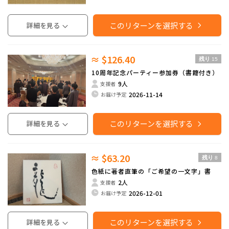
このリターンを選択する
詳細を見る
≈ $126.40
残り
15
10周年記念パーティー参加券（書籍付き）
9人
支援者
2026-11-14
お届け予定
このリターンを選択する
詳細を見る
≈ $63.20
残り
8
色紙に著者直筆の「ご希望の一文字」書
2人
支援者
2026-12-01
お届け予定
このリターンを選択する
詳細を見る