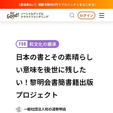
【達成率No.1】掲載手数料0円でプロジェクトをはじめる
ソーシャルグッドな
ログイン
クラウドファンディング
プロジェクトからさがす
和文化の継承
FOR
注目
新着
支援金額が多い
プロジェクトからさがす
注目
新着
支援金額
支援人数が多い
終了日が近い
日本の書とその素晴らし
カテゴリーからさがす
国際協力
医療・福祉
カテゴリーからさがす
人権・マイノリティ
い意味を後世に残した
国際協力
医療・福祉
子ども・教育
動物
地域活性
フード・農業
文化
北海道・東北
地域からさがす
北海
い！黎明会書簡書籍出版
環境・エシカル
人権・マイノリティ
関東
茨城
災害
プロジェクト
社会貢献
中部
地域からさがす
新潟
北海道・東北
近畿
一般社団法人和の道黎明会
三重
北海道
青森
岩手
宮城
秋田
山形
福島