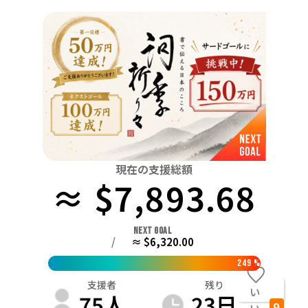
関東
中国
鳥取
茨城
栃木
群馬
埼玉
千葉
東京
神奈川
四国
徳島
中部
新潟
富山
石川
福井
山梨
長野
岐阜
九州・沖縄
福岡
近畿
三重
滋賀
京都
大阪
兵庫
奈良
和歌山
中国
鳥取
島根
岡山
広島
山口
四国
現在の支援総額
≈ $7,893.68
徳島
香川
愛媛
高知
九州・沖縄
福岡
佐賀
長崎
熊本
大分
宮崎
鹿児島
NEXT GOAL
/
≈ $6,320.00
249
%
支援者
残り
い
75
人
23
日
9